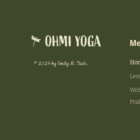
M
Ho
© 2024 by Emily M. Taels.
Les
Wob
Prak