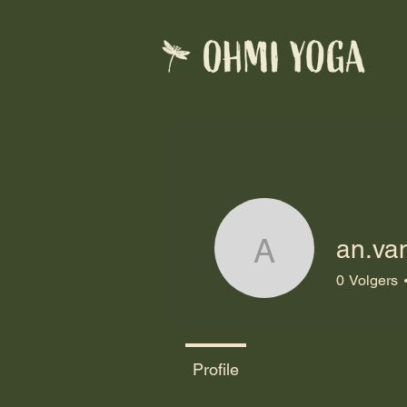
an.va
an.vanoe
0
Volgers
Profile