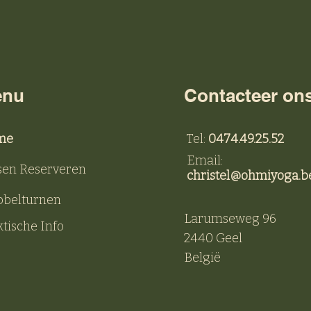
enu
Contacteer on
me
Tel:
0474.49.25.52
Email:
sen Reserveren
christel@ohmiyoga.b
belturnen
Larumseweg 96
tische Info
2440 Geel
België