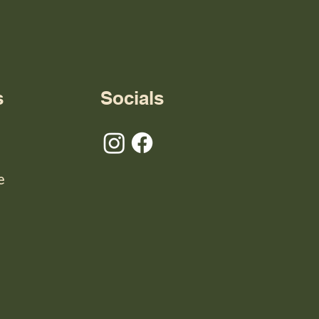
s
Socials
e