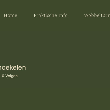
Home
Praktische Info
Wobbeltur
noekelen
kelen
0
Volgen