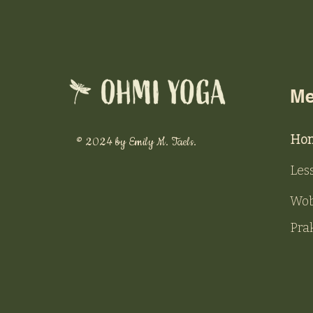
M
Ho
© 2024 by Emily M. Taels.
Les
Wob
Prak