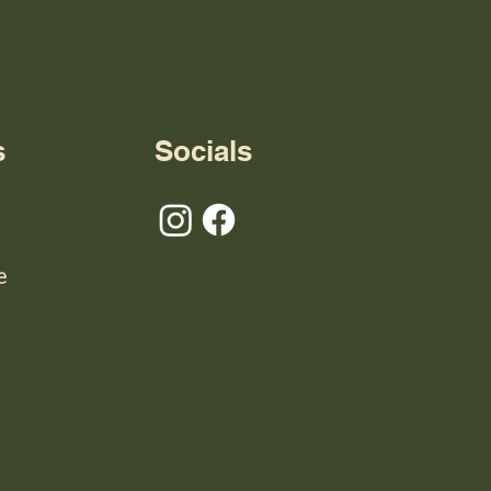
s
Socials
e