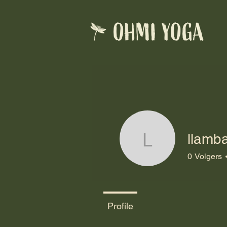
llamb
llambaert
0
Volgers
Profile