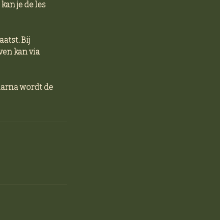
kan je de les
tst. Bij
ven kan via
Daarna wordt de