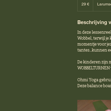
euro
29 €
Larums
Beschrijving 
In deze lessenree
Wobbel, terwijl j
momentje voor jez
tantes...kunnen e
De kinderen zijn m
WOBBELTURNEN wo
Ohmi Yoga gebruik
Deze balance boar