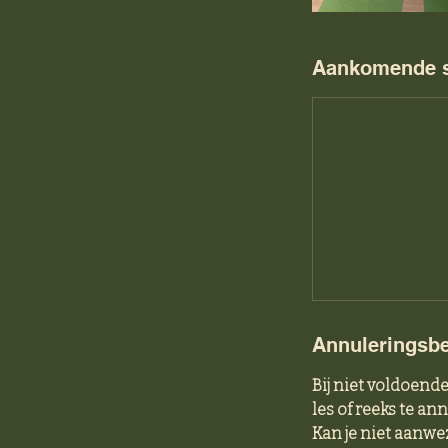
Aankomende s
Annuleringsbe
Bij niet voldoen
les of reeks te an
Kan je niet aanwe