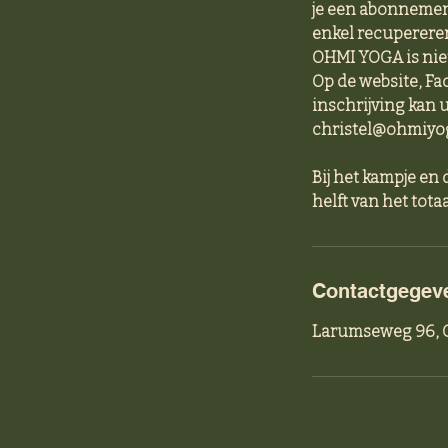
je een abonnement
enkel recuperere
OHMI YOGA is niet 
Op de website, Fa
inschrijving kan 
christel@ohmiyog
Bij het kampje en
helft van het tot
Contactgegev
Larumseweg 96, G