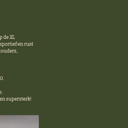
p de XL
sportief en rust
touders,
0.
.
en supersterk!